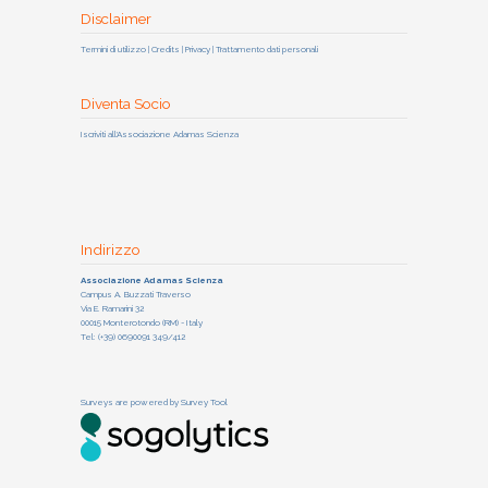
Disclaimer
Termini di utilizzo | Credits | Privacy | Trattamento dati personali
Diventa Socio
Iscriviti all'Associazione Adamas Scienza
Indirizzo
Associazione Adamas Scienza
Campus A. Buzzati Traverso
Via E. Ramarini 32
00015 Monterotondo (RM) - Italy
Tel: (+39) 0690091 349/412
Surveys are powered by
Survey Tool