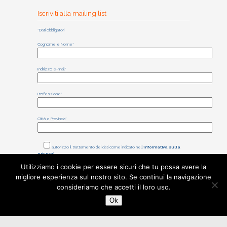
Iscriviti alla mailing list
*Dati obbligatori
Cognome e Nome*
Indirizzo e-mail*
Professione*
Città e Provincia*
autorizzo il trattamento dei dati come indicato nell'
Informativa sulla
privacy*
Utilizziamo i cookie per essere sicuri che tu possa avere la
migliore esperienza sul nostro sito. Se continui la navigazione
consideriamo che accetti il loro uso.
Ok
©
2025
Associazione Adamas
Scienza
Sede legale: Via I. Bonomi 71,