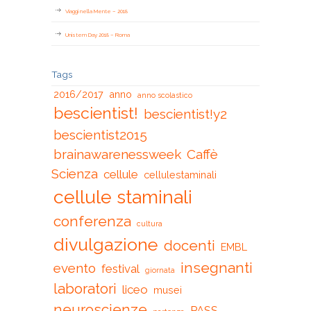
Viaggi nella Mente – 2018
Unistem Day 2018 – Roma
Tags
2016/2017
anno
anno scolastico
bescientist!
bescientist!y2
bescientist2015
brainawarenessweek
Caffè
Scienza
cellule
cellulestaminali
cellule staminali
conferenza
cultura
divulgazione
docenti
EMBL
insegnanti
evento
festival
giornata
laboratori
liceo
musei
neuroscienze
PASS