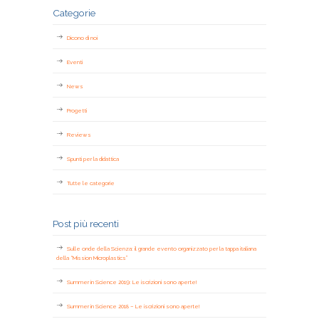
Categorie
Dicono di noi
Eventi
News
Progetti
Reviews
Spunti per la didattica
Tutte le categorie
Post più recenti
Sulle onde della Scienza: il grande evento organizzato per la tappa italiana
della “Mission Microplastics”
Summer in Science 2019: Le iscrizioni sono aperte!
Summer in Science 2018 – Le iscrizioni sono aperte!