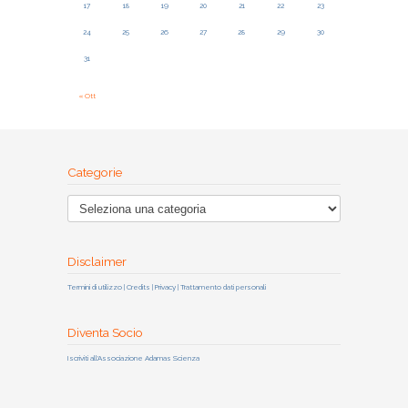
17
18
19
20
21
22
23
24
25
26
27
28
29
30
31
« Ott
Categorie
Disclaimer
Termini di utilizzo | Credits | Privacy | Trattamento dati personali
Diventa Socio
Iscriviti all'Associazione Adamas Scienza