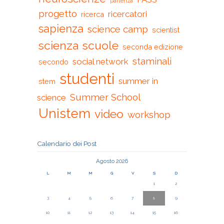
partenza
progetto
ricercatori
ricerca
sapienza
science camp
scientist
scienza
scuole
seconda edizione
staminali
social network
secondo
studenti
summer in
stem
Summer School
science
Unistem
video
workshop
Calendario dei Post
Agosto 2026
L
M
M
G
V
S
D
1
2
3
4
5
6
7
8
9
10
11
12
13
14
15
16