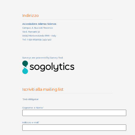
Indirizzo
Associazione Adamas Scienza
Campus A. Buzzati Traverso
Via E. Ramarini 32
00015 Monterotondo (RM) - Italy
Tel: (+39) 0690091 349/412
Surveys are powered by
Survey Tool
Iscriviti alla mailing list
*Dati obbligatori
Cognome e Nome*
Indirizzo e-mail*