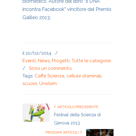
biomedico. Autore del libro “Il DNA
incontra Facebook” vincitore del Premio
Galileo 2013.
il 10/02/2014
/
Eventi
,
News
,
Progetti
,
Tutte le categorie
/
Scrivi un commento
Tags:
Caffè Scienza
,
cellule staminali
,
scuole
,
Unistem
ARTICOLO PRECEDENTE
Festival della Scienza di
Genova 2013
PROSSIMI ARTICOLI