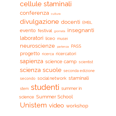
cellule staminali
conferenza
cultura
divulgazione
docenti
EMBL
insegnanti
evento
festival
giornata
laboratori
liceo
musei
neuroscienze
PASS
partenza
progetto
ricercatori
ricerca
sapienza
science camp
scientist
scienza
scuole
seconda edizione
staminali
social network
secondo
studenti
summer in
stem
Summer School
science
Unistem
video
workshop