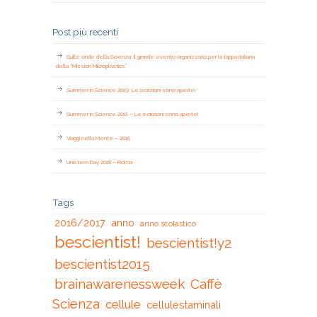
Post più recenti
Sulle onde della Scienza: il grande evento organizzato per la tappa italiana
della “Mission Microplastics”
Summer in Science 2019: Le iscrizioni sono aperte!
Summer in Science 2018 – Le iscrizioni sono aperte!
Viaggi nella Mente – 2018
Unistem Day 2018 – Roma
Tags
2016/2017
anno
anno scolastico
bescientist!
bescientist!y2
bescientist2015
brainawarenessweek
Caffè
Scienza
cellule
cellulestaminali