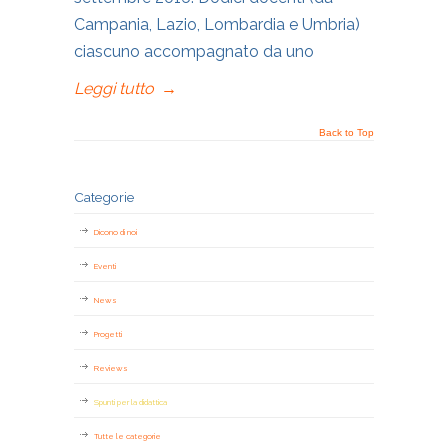
Campania, Lazio, Lombardia e Umbria)
ciascuno accompagnato da uno
Leggi tutto
→
Back to Top
Categorie
Dicono di noi
Eventi
News
Progetti
Reviews
Spunti per la didattica
Tutte le categorie