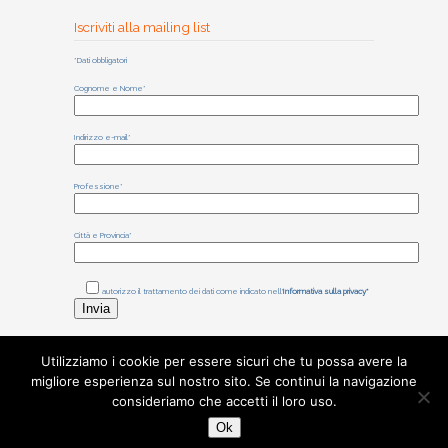
Iscriviti alla mailing list
*Dati obbligatori
Cognome e Nome*
Indirizzo e-mail*
Professione*
Città e Provincia*
autorizzo il trattamento dei dati come indicato nell'
Informativa sulla privacy*
Utilizziamo i cookie per essere sicuri che tu possa avere la
migliore esperienza sul nostro sito. Se continui la navigazione
©
2025
Associazione Adamas Scienza
consideriamo che accetti il loro uso.
Sede legale: Via I. Bonomi 71, 00139
Ok
Roma - CF 97716360587