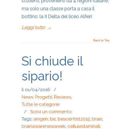
studenti, provenienti da 4 regioni italiane,
ma solo una classe porta a casa il
bottino: la II Delta del liceo Alfieri
Leggi tutto
→
Back to Top
Si chiude il
sipario!
il 01/04/2016
/
News
,
Progetti
,
Reviews
,
Tutte le categorie
/
Scrivi un commento
Tags:
amgen
,
be
,
bescientist2015
,
brain
,
brainawarenessweek
,
cellulestaminali
,