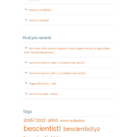
Spunti per la didattica
Tutte le categorie
Post più recenti
Sulle onde della Scienza: il grande evento organizzato per la tappa italiana
della “Mission Microplastics”
Summer in Science 2019: Le iscrizioni sono aperte!
Summer in Science 2018 – Le iscrizioni sono aperte!
Viaggi nella Mente – 2018
Unistem Day 2018 – Roma
Tags
2016/2017
anno
anno scolastico
bescientist!
bescientist!y2