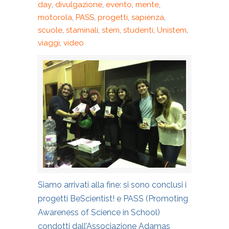
day
,
divulgazione
,
evento
,
mente
,
motorola
,
PASS
,
progetti
,
sapienza
,
scuole
,
staminali
,
stem
,
studenti
,
Unistem
,
viaggi
,
video
Siamo arrivati alla fine: si sono conclusi i
progetti BeScientist! e PASS (Promoting
Awareness of Science in School)
condotti dall’Associazione Adamas