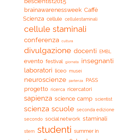
bescientist2015
brainawarenessweek
Caffè
Scienza
cellule
cellulestaminali
cellule staminali
conferenza
cultura
divulgazione
docenti
EMBL
insegnanti
evento
festival
giornata
laboratori
liceo
musei
neuroscienze
PASS
partenza
progetto
ricercatori
ricerca
sapienza
science camp
scientist
scienza
scuole
seconda edizione
staminali
social network
secondo
studenti
summer in
stem