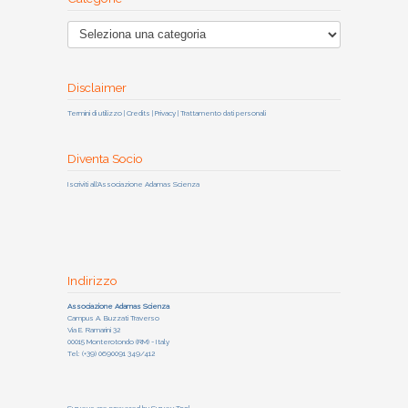
Disclaimer
Termini di utilizzo | Credits | Privacy | Trattamento dati personali
Diventa Socio
Iscriviti all'Associazione Adamas Scienza
Indirizzo
Associazione Adamas Scienza
Campus A. Buzzati Traverso
Via E. Ramarini 32
00015 Monterotondo (RM) - Italy
Tel: (+39) 0690091 349/412