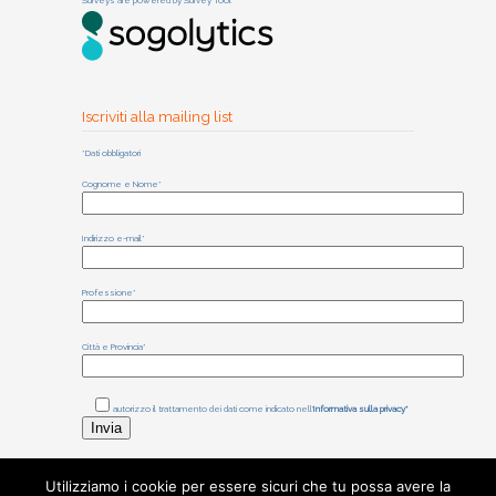
Surveys are powered by
Survey Tool
Iscriviti alla mailing list
*Dati obbligatori
Cognome e Nome*
Indirizzo e-mail*
Professione*
Città e Provincia*
autorizzo il trattamento dei dati come indicato nell'
Informativa sulla privacy*
Utilizziamo i cookie per essere sicuri che tu possa avere la