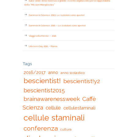
Sulle onde della Scienza: il grande evento organizzato per la tappa italiana
della “Mission Microplastics”
Summer in Science 2019: Le iscrizioni sono aperte!
Summer in Science 2018 – Le iscrizioni sono aperte!
Viaggi nella Mente – 2018
Unistem Day 2018 – Roma
Tags
2016/2017
anno
anno scolastico
bescientist!
bescientist!y2
bescientist2015
brainawarenessweek
Caffè
Scienza
cellule
cellulestaminali
cellule staminali
conferenza
cultura