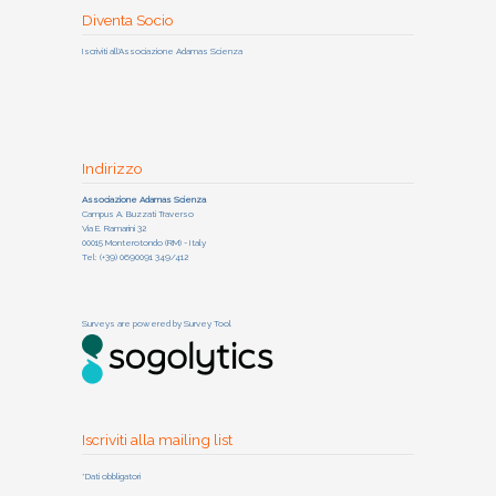
Diventa Socio
Iscriviti all'Associazione Adamas Scienza
Indirizzo
Associazione Adamas Scienza
Campus A. Buzzati Traverso
Via E. Ramarini 32
00015 Monterotondo (RM) - Italy
Tel: (+39) 0690091 349/412
Surveys are powered by
Survey Tool
Iscriviti alla mailing list
*Dati obbligatori