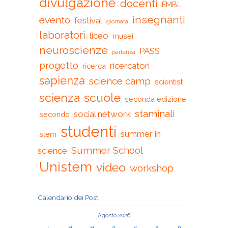
divulgazione
docenti
EMBL
insegnanti
evento
festival
giornata
laboratori
liceo
musei
neuroscienze
PASS
partenza
progetto
ricercatori
ricerca
sapienza
science camp
scientist
scienza
scuole
seconda edizione
staminali
social network
secondo
studenti
summer in
stem
Summer School
science
Unistem
video
workshop
Calendario dei Post
Agosto 2026
L
M
M
G
V
S
D