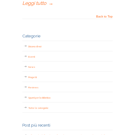
Leggi tutto
→
Back to Top
Categorie
Dicono di noi
Eventi
News
Progetti
Reviews
Spunti per la didattica
Tutte le categorie
Post più recenti