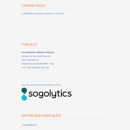
Diventa Socio
Iscriviti all'Associazione Adamas Scienza
Indirizzo
Associazione Adamas Scienza
Campus A. Buzzati Traverso
Via E. Ramarini 32
00015 Monterotondo (RM) - Italy
Tel: (+39) 0690091 349/412
Surveys are powered by
Survey Tool
Iscriviti alla mailing list
*Dati obbligatori