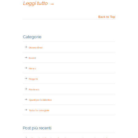
Leggi tutto
→
Back to Top
Categorie
Dicono di noi
Eventi
News
Progetti
Reviews
Spunti per la didattica
Tutte le categorie
Post più recenti