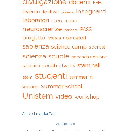
divulgazione
docenti
EMBL
insegnanti
evento
festival
giornata
laboratori
liceo
musei
neuroscienze
PASS
partenza
progetto
ricercatori
ricerca
sapienza
science camp
scientist
scienza
scuole
seconda edizione
staminali
social network
secondo
studenti
summer in
stem
Summer School
science
Unistem
video
workshop
Calendario dei Post
Agosto 2026
L
M
M
G
V
S
D