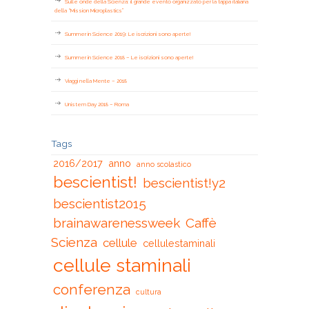
Sulle onde della Scienza: il grande evento organizzato per la tappa italiana
della “Mission Microplastics”
Summer in Science 2019: Le iscrizioni sono aperte!
Summer in Science 2018 – Le iscrizioni sono aperte!
Viaggi nella Mente – 2018
Unistem Day 2018 – Roma
Tags
2016/2017
anno
anno scolastico
bescientist!
bescientist!y2
bescientist2015
brainawarenessweek
Caffè
Scienza
cellule
cellulestaminali
cellule staminali
conferenza
cultura