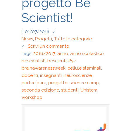
progetto Be
Scientist!
il 01/07/2016
/
News
,
Progetti
,
Tutte le categorie
/
Scrivi un commento
Tags:
2016/2017
,
anno
,
anno scolastico
,
bescientist!
,
bescientist!y2
,
brainawarenessweek
,
cellule staminali
,
docenti
,
insegnanti
,
neuroscienze
,
partecipare
,
progetto
,
science camp
,
seconda edizione
,
studenti
,
Unistem
,
workshop