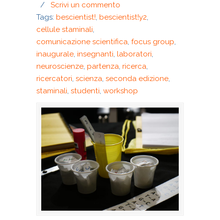
/
Scrivi un commento
Tags:
bescientist!
,
bescientist!y2
,
cellule staminali
,
comunicazione scientifica
,
focus group
,
inaugurale
,
insegnanti
,
laboratori
,
neuroscienze
,
partenza
,
ricerca
,
ricercatori
,
scienza
,
seconda edizione
,
staminali
,
studenti
,
workshop