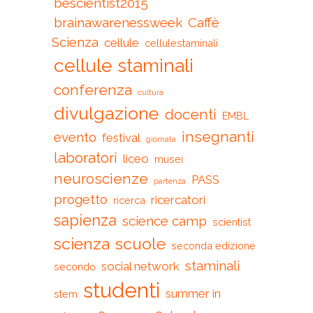
bescientist2015
brainawarenessweek
Caffè
Scienza
cellule
cellulestaminali
cellule staminali
conferenza
cultura
divulgazione
docenti
EMBL
insegnanti
evento
festival
giornata
laboratori
liceo
musei
neuroscienze
PASS
partenza
progetto
ricercatori
ricerca
sapienza
science camp
scientist
scienza
scuole
seconda edizione
staminali
social network
secondo
studenti
summer in
stem