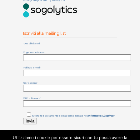
Surveys are powered by
Survey Tool
Iscriviti alla mailing list
*Dati obbligatori
Cognome e Nome*
Indirizzo e-mail*
Professione*
Città e Provincia*
autorizzo il trattamento dei dati come indicato nell'
Informativa sulla privacy*
Utilizziamo i cookie per essere sicuri che tu possa avere la