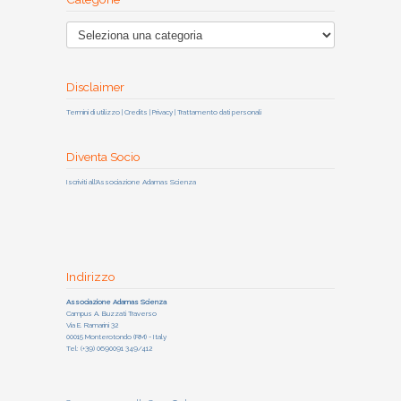
Disclaimer
Termini di utilizzo | Credits | Privacy | Trattamento dati personali
Diventa Socio
Iscriviti all'Associazione Adamas Scienza
Indirizzo
Associazione Adamas Scienza
Campus A. Buzzati Traverso
Via E. Ramarini 32
00015 Monterotondo (RM) - Italy
Tel: (+39) 0690091 349/412