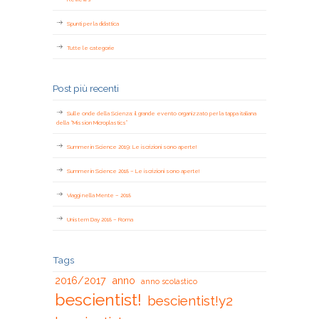
Spunti per la didattica
Tutte le categorie
Post più recenti
Sulle onde della Scienza: il grande evento organizzato per la tappa italiana
della “Mission Microplastics”
Summer in Science 2019: Le iscrizioni sono aperte!
Summer in Science 2018 – Le iscrizioni sono aperte!
Viaggi nella Mente – 2018
Unistem Day 2018 – Roma
Tags
2016/2017
anno
anno scolastico
bescientist!
bescientist!y2