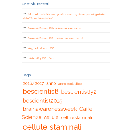
Post più recenti
Sulle onde della Scienza: il grande evento organizzato per la tappa italiana
della “Mission Microplastics”
Summer in Science 2019: Le iscrizioni sono aperte!
Summer in Science 2018 – Le iscrizioni sono aperte!
Viaggi nella Mente – 2018
Unistem Day 2018 – Roma
Tags
2016/2017
anno
anno scolastico
bescientist!
bescientist!y2
bescientist2015
brainawarenessweek
Caffè
Scienza
cellule
cellulestaminali
cellule staminali