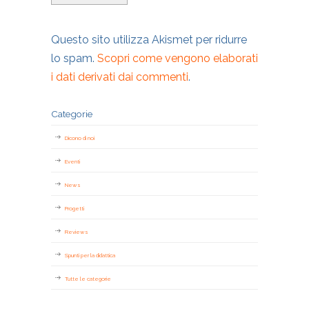
Questo sito utilizza Akismet per ridurre
lo spam.
Scopri come vengono elaborati
i dati derivati dai commenti
.
Categorie
Dicono di noi
Eventi
News
Progetti
Reviews
Spunti per la didattica
Tutte le categorie