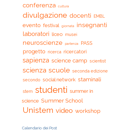
conferenza
cultura
divulgazione
docenti
EMBL
insegnanti
evento
festival
giornata
laboratori
liceo
musei
neuroscienze
PASS
partenza
progetto
ricercatori
ricerca
sapienza
science camp
scientist
scienza
scuole
seconda edizione
staminali
social network
secondo
studenti
summer in
stem
Summer School
science
Unistem
video
workshop
Calendario dei Post