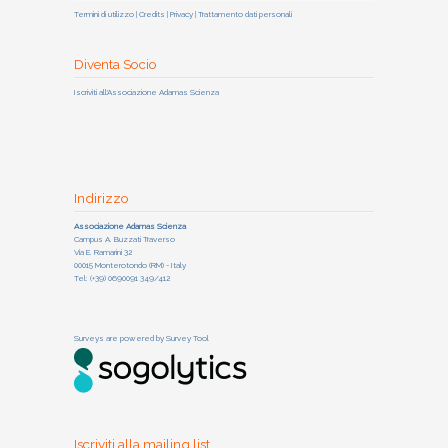
Termini di utilizzo | Credits | Privacy | Trattamento dati personali
Diventa Socio
Iscriviti all'Associazione Adamas Scienza
Indirizzo
Associazione Adamas Scienza
Campus A. Buzzati Traverso
Via E. Ramarini 32
00015 Monterotondo (RM) - Italy
Tel: (+39) 0690091 349/412
Surveys are powered by
Survey Tool
Iscriviti alla mailing list