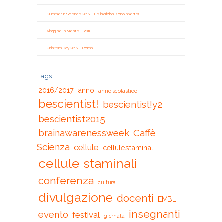
Summer in Science 2018 – Le iscrizioni sono aperte!
Viaggi nella Mente – 2018
Unistem Day 2018 – Roma
Tags
2016/2017
anno
anno scolastico
bescientist!
bescientist!y2
bescientist2015
brainawarenessweek
Caffè
Scienza
cellule
cellulestaminali
cellule staminali
conferenza
cultura
divulgazione
docenti
EMBL
insegnanti
evento
festival
giornata