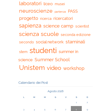
laboratori
liceo
musei
neuroscienze
PASS
partenza
progetto
ricercatori
ricerca
sapienza
science camp
scientist
scienza
scuole
seconda edizione
staminali
social network
secondo
studenti
summer in
stem
Summer School
science
Unistem
video
workshop
Calendario dei Post
Agosto 2026
L
M
M
G
V
S
D
1
2
3
4
5
6
7
8
9