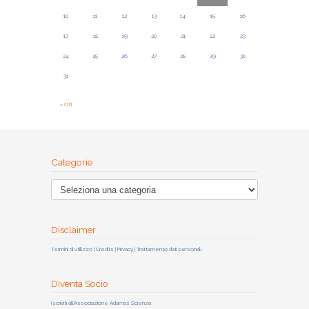
10
11
12
13
14
15
16
17
18
19
20
21
22
23
24
25
26
27
28
29
30
31
« Ott
Categorie
Disclaimer
Termini di utilizzo | Credits | Privacy | Trattamento dati personali
Diventa Socio
Iscriviti all'Associazione Adamas Scienza