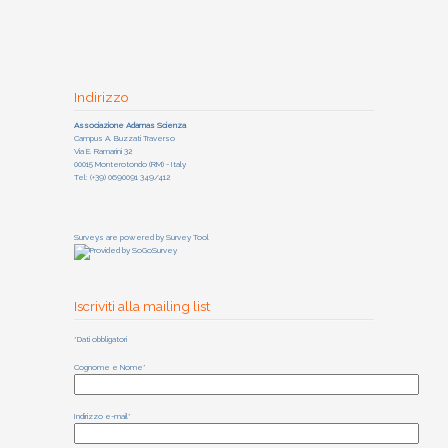
Indirizzo
Associazione Adamas Scienza
Campus A. Buzzati Traverso
Via E. Ramarini 32
00015 Monterotondo (RM) - Italy
Tel: (+39) 0690091 349/412
Surveys are powered by
Survey Tool
Iscriviti alla mailing list
*Dati obbligatori
Cognome e Nome*
Indirizzo e-mail*