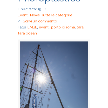
il 08/10/2019
/
Eventi
,
News
,
Tutte le categorie
/
Scrivi un commento
Tags:
EMBL
,
eventi
,
porto di roma
,
tara
,
tara ocean