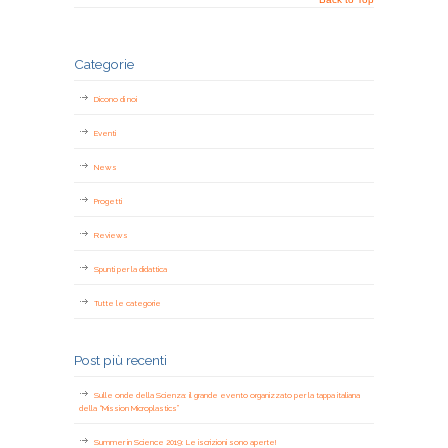
Categorie
Dicono di noi
Eventi
News
Progetti
Reviews
Spunti per la didattica
Tutte le categorie
Post più recenti
Sulle onde della Scienza: il grande evento organizzato per la tappa italiana
della “Mission Microplastics”
Summer in Science 2019: Le iscrizioni sono aperte!